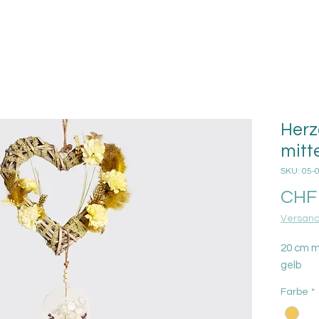
Herz
mitt
SKU: 05-
CHF 
Versand
20 cm m
gelb
Farbe
*