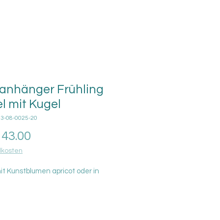
anhänger Frühling
el mit Kugel
03-08-0025-20
Price
43.00
kosten
it Kunstblumen apricot oder in