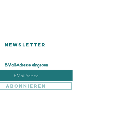
Price
CHF 48.00
Versandkosten
NEWSLETTER
E-Mail-Adresse eingeben
Abonnieren