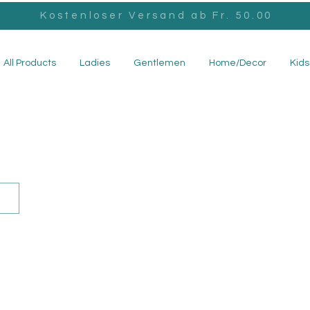
Kostenloser Versand ab Fr. 50.00
All Products
Ladies
Gentlemen
Home/Decor
Kids