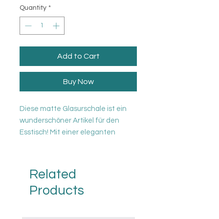
Quantity
*
Add to Cart
Buy Now
Diese matte Glasurschale ist ein
wunderschöner Artikel für den
Esstisch! Mit einer eleganten
weißen Farbe eignet es sich auch
perfekt als dekoratives Stück. Und
für ein ganz besonderes Set
Related
schauen Sie sich all unsere
Products
einzigartigen „Nature Shape
Smooth White“ -Produkte an:)
Handgefertigtes Keramikstück aus