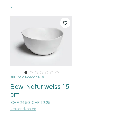
SKU: 05-01-06-0009-15
Bowl Natur weiss 15
cm
Regular
Sale
 CHF 24.50 
CHF 12.25
Price
Price
Versandkosten