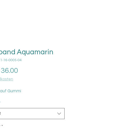
band Aquamarin
01-16-0005-04
Price
36.00
kosten
 auf Gummi
*
t
y
*