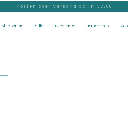
Kostenloser Versand ab Fr. 50.00
All Products
Ladies
Gentlemen
Home/Decor
Kids