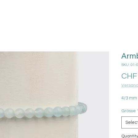
Arm
SKU: 01-
CHF 
Versand
4/3 mm
Grösse
Selec
Quantit