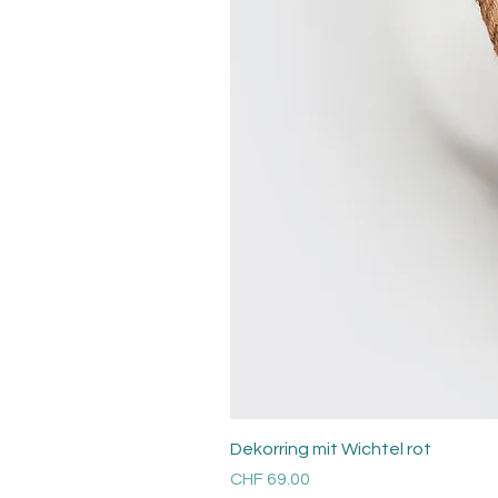
Dekorring mit Wichtel rot
Price
CHF 69.00