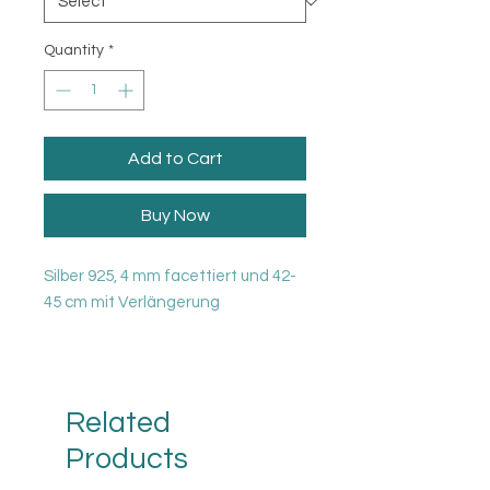
Quantity
*
Add to Cart
Buy Now
Silber 925, 4 mm facettiert und 42-
45 cm mit Verlängerung
Zu dieser Halkette gibt es auch
noch die passende Armkette 18
cm dazu.
Related
Products